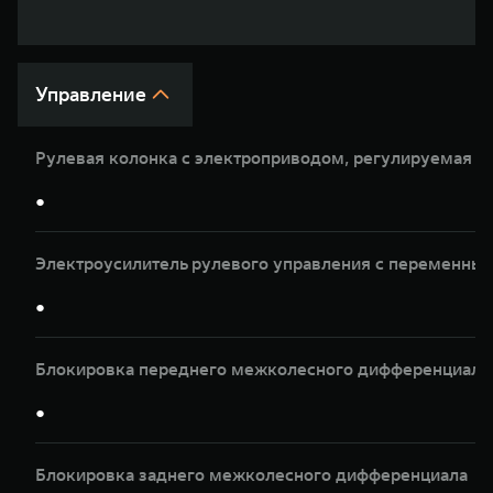
WEY 07
WEY 05
Расширяя границы комфорта
Эстетика ново
от 6 149 000 ₽
от 5 699 0
Управление
Рулевая колонка с электроприводом, регулируемая по
●
Электроусилитель рулевого управления с переменны
WEY 80
WEY 80 Л
●
Масштаб возможностей
Масштаб возм
от 6 449 000 ₽
от 8 099 0
Блокировка переднего межколесного дифференциала
●
Блокировка заднего межколесного дифференциала