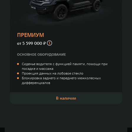
TANK Финансы
Сервис
Корпоративным клиентам
Специальные предложения
Моторные масла
TANK ФИНАНСЫ
ПРЕМИУМ
TANK Кредит
ЦИФРОВЫЕ СЕРВИСЫ TANK
от
5 599 000 ₽
TANK Лизинг
Цифровые сервисы TANK
ОСНОВНОЕ ОБОРУДОВАНИЕ
TANK 500
TANK 700
Сиденье водителя с функцией памяти, помощи при
TANK Страхование
Подписки
Веди за собой
Сила признан
посадке и массажа
от 6 499 000 ₽
от 10 199 
Проекция данных на лобовое стекло
Блокировка заднего и переднего межколесных
дифференциалов
В наличии