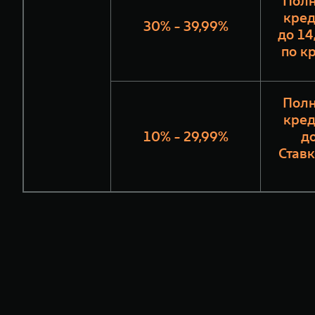
Полн
кред
30% - 39,99%
до 14
по к
Полн
кред
10% - 29,99%
до
Ставк