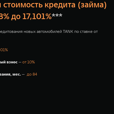
 стоимость кредита (займа)
78% до 17,101%
***
едитования новых автомобилей TANK по ставке от
,01%
ый взнос
—
от 10%
вания, мес.
—
до 84