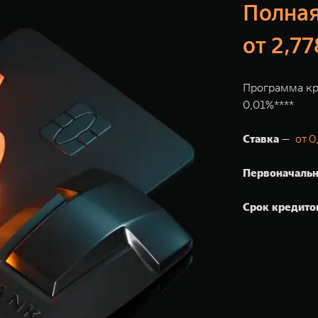
Полная
от 2,7
Программа кр
0,01%****
Ставка
—
от 0
Первоначальн
Срок кредито