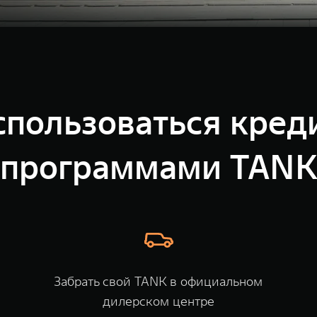
спользоваться кре
программами TAN
Забрать свой TANK в официальном
дилерском центре