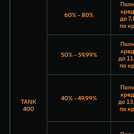
Полн
кред
60% - 80%
до 7
по к
Полн
кред
50% - 59,99%
до 11
по к
Полн
кред
40% - 49,99%
TANK
до 13
400
по к