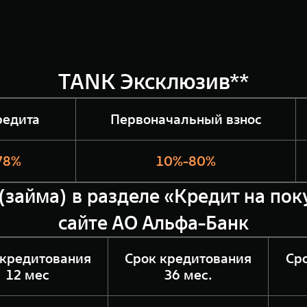
TANK Эксклюзив**
редита
Первоначальный взнос
078%
10%-80%
(займа) в разделе «Кредит на по
сайте АО Альфа-Банк
 кредитования
Срок кредитования
Ср
12 мес
36 мес.