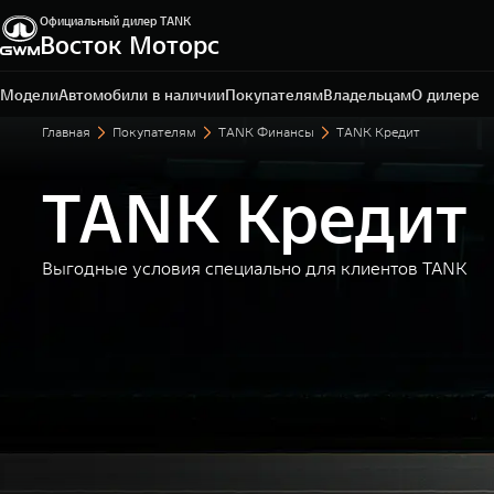
Официальный дилер TANK
Восток Моторс
Пермь, ш. Космонавтов, 328/1
+7 342 205-51-19
Модели
Автомобили в наличии
Покупателям
Владельцам
О дилере
Главная
Покупателям
TANK Финансы
TANK Кредит
TANK Кредит
Выгодные условия специально для клиентов TANK