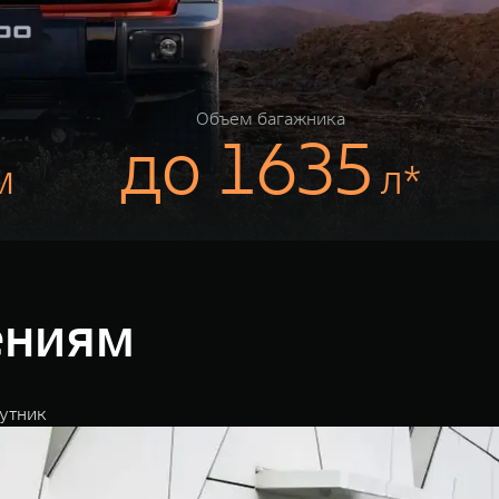
Объем багажника
до 1635
м
л*
ениям
утник