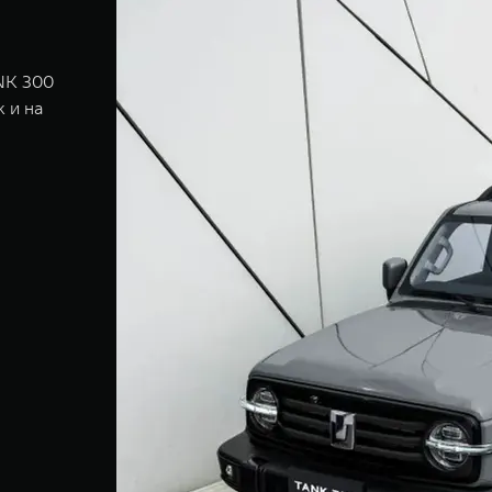
ANK 300
 и на