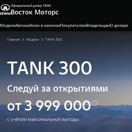
Официальный дилер TANK
Восток Моторс
Пермь, ш. Космонавтов, 328/1
+7 342 205-51-19
Модели
Автомобили в наличии
Покупателям
Владельцам
О дилере
Главная
Модели
TANK 300
TANK 300
Следуй за открытиями
от 3 999 000
с учётом максимальной выгоды