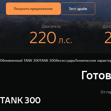
Получить предложение
Тест-драйв
Двигатель
Допу
220
л.c.
Обновленный TANK 300
TANK 300
Аксессуары
Технические характе
Гото
От г
TANK 300