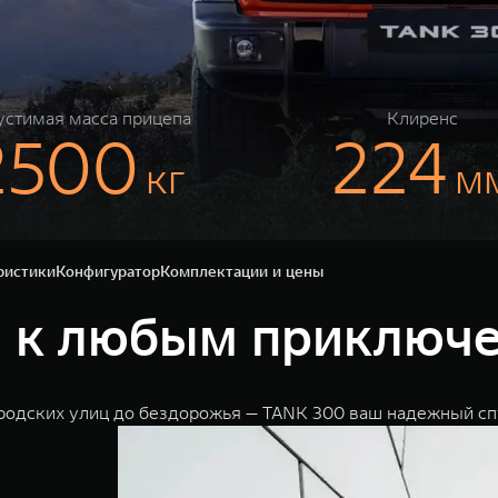
стимая масса прицепа
Клиренс
2500
224
кг
м
ристики
Конфигуратор
Комплектации и цены
в к любым приключ
ородских улиц до бездорожья — TANK 300 ваш надежный сп