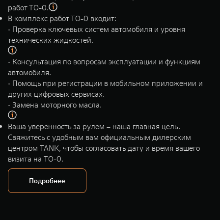
WEY 80
WEY 80 Лаундж
работ ТО-0.
Масштаб возможностей
Масштаб возможностей
В комплекс работ ТО-0 входит:
от 6 449 000 ₽
от 8 099 000 ₽
• Проверка ключевых систем автомобиля и уровня
технических жидкостей.
• Консультация по вопросам эксплуатации и функциям
автомобиля.
• Помощь при регистрации в мобильном приложении и
других цифровых сервисах.
• Замена моторного масла.
Ваша уверенность за рулем – наша главная цель.
Свяжитесь с удобным вам официальным дилерским
центром TANK, чтобы согласовать дату и время вашего
визита на ТО-0.
Подробнее