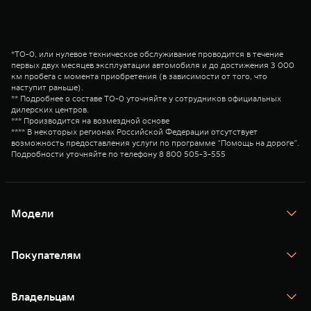
*ТО-0, или нулевое техническое обслуживание проводится в течение
первых двух месяцев эксплуатации автомобиля и до достижения 3 000
км пробега с момента приобретения (в зависимости от того, что
наступит раньше).
** Подробнее о составе ТО-0 уточняйте у сотрудников официальных
дилерских центров.
*** Производится на возмездной основе
**** В некоторых регионах Российской Федерации отсутствует
возможность предоставления услуги по программе “Помощь на дороге”.
Подробности уточняйте по телефону 8 800 505-3-555
Модели
TANK 300
TANK 400
Покупателям
TANK 500
TANK 700
Спецпредложения
Тест-драйв
Владельцам
TANK Финансы