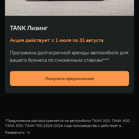
WEY 80
WEY 80 Лаундж
Масштаб возможностей
Масштаб возможностей
от 6 449 000 ₽
от 8 099 000 ₽
TANK Лизинг
Акция действует: с 1 июля по 31 августа
Программа долгосрочной аренды автомобиля для
вашего бизнеса по сниженным ставкам***
Получить предложение
*Предложение распространяется на автомобили TANK 300, TANK 400,
TANK 500, TANK 700 2024-2026 года производства и действует в
салонах официальных дилеров марки TANK до 31.08.2026
Диапазон Полной стоимости кредита в % годовых составляет от 2,778%
Развернуть
(включительно). Параметры программы «TANK Кредит» валюта кредита
до 16,101%. % ставка составляет от 0,010% до 12,600% на диапазонах