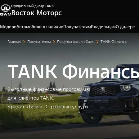
Официальный дилер TANK
Восток Моторс
Пермь, ш. Космонавтов, 328/1
+7 342 205-51-19
Модели
Автомобили в наличии
Покупателям
Владельцам
О дилере
Главная
Покупателям
Покупка автомобиля
TANK Финансы
TANK Финанс
Выгодные финансовые программы
для клиентов TANK.
Кредит. Лизинг. Страховые услуги