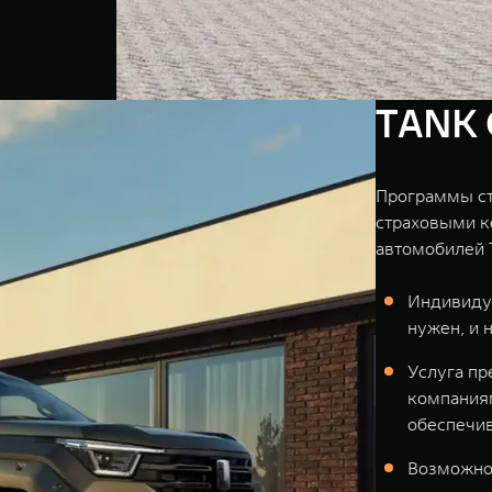
TANK 
Программы ст
страховыми к
автомобилей 
Индивидуа
нужен, и 
Услуга пр
компаниям
обеспечив
Возможно