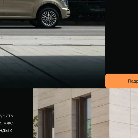
Подр
учить
, уже
нды с