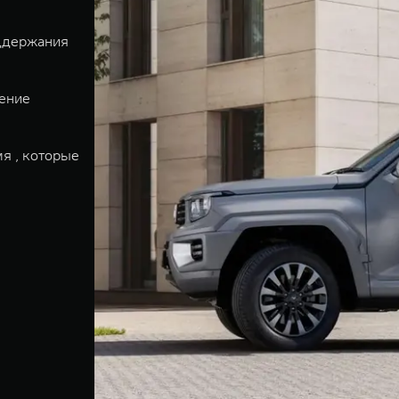
оддержания
ение
я , которые