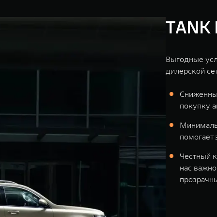
TANK 
Выгодные усл
дилерской се
Сниженны
покупку 
Минимальн
помогает 
Честный к
нас важно
прозрачн