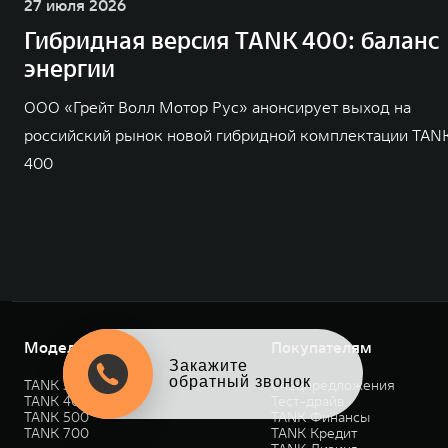
27 июля 2026
Гибридная версия TANK 400: баланс
энергии
ООО «Грейт Волл Мотор Рус» анонсирует выход на
российский рынок новой гибридной комплектации TAN
400
Модели
Покупателям
Закажите
обратный звонок
TANK 300
Спецпредложения
TANK 400
Тест-драйв
TANK 500
TANK Финансы
TANK 700
TANK Кредит