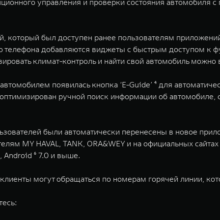
нционного управления и проверки состояния автомобиля с
, который был доступен ранее пользователям приложений
го телефона добавляются виджеты с быстрым доступом к ф
ивировать климат-контроль и найти свой автомобиль можно в
автомобилем появилась кнопка ‘E-Guide’ ⁴ для автоматиче
 оптимизирован ручной поиск информации об автомобиле, 
ьзователей были автоматически перенесены в новое прил
телям MY HAVAL, TANK, ORA&WEY и на официальных сайтах
ndroid ⁶ 7.0 и выше.​
лиенты могут обращаться по номерам горячей линии, кот
тесь: