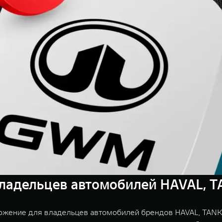
ладельцев автомобилей HAVAL, T
ожение для владельцев автомобилей брендов HAVAL, TANK