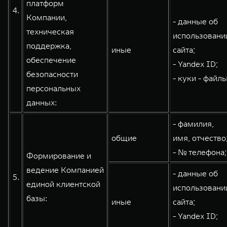
платформ
4.
Компании,
- данные об
техническая
использовани
поддержка,
иные
сайта;
обеспечение
- Yandex ID;
безопасности
- куки - файлы
персональных
данных:
- фамилия,
общие
имя, отчество
- № телефона;
Формирование и
ведение Компанией
- данные об
5.
единой клиентской
использовани
базы:
иные
сайта;
- Yandex ID;