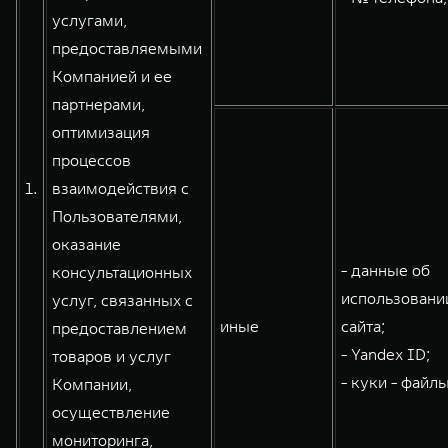
услугами,
WEY 80
WEY 80 Лаундж
предоставляемыми
Масштаб возможностей
Масштаб возможностей
от 6 449 000 ₽
от 8 099 000 ₽
Компанией и ее
партнерами,
оптимизация
процессов
1.
взаимодействия с
Пользователями,
оказание
- данные об
консультационных
использовани
услуг, связанных с
иные
сайта;
предоставлением
- Yandex ID;
товаров и услуг
- куки - файлы
Компании,
осуществление
мониторинга,