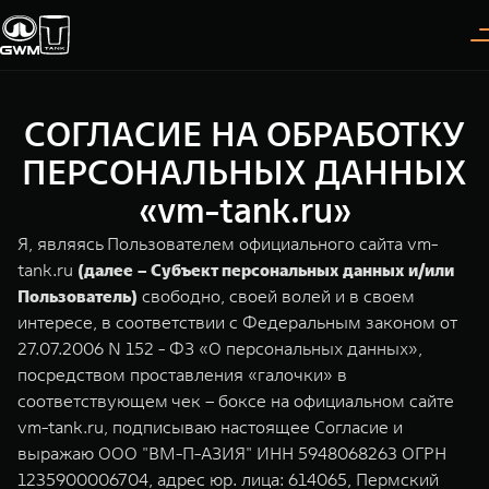
СОГЛАСИЕ НА ОБРАБОТКУ
Покупателям
Владельцам
О дилере
Модели
ПЕРСОНАЛЬНЫХ ДАННЫХ
«vm-tank.ru»
ВЫБОР АВТОМОБИЛЯ
ГАРАНТИЯ И ПОДДЕРЖКА
ИНФОРМАЦИЯ
Я, являясь Пользователем официального сайта vm-
Спецпредложения
Гарантия
О нас
tank.ru
(далее – Субъект персональных данных и/или
Пользователь)
свободно, своей волей и в своем
Конфигуратор
Помощь на дороге
35 лет GWM
интересе, в соответствии с Федеральным законом от
27.07.2006 N 152 - ФЗ «О персональных данных»,
Тест-драйв
GWM ТЕХ ДЕНЬ
TANK 300
TANK 400
СЕРВИС
посредством проставления «галочки» в
Следуй за открытиями
За пределы возможного
Зарядные станции
Новости
соответствующем чек – боксе на официальном сайте
от 3 999 000 ₽
от 5 599 000 ₽
Калькулятор ТО
vm-tank.ru, подписываю настоящее Согласие и
Нулевое ТО
выражаю ООО "ВМ-П-АЗИЯ" ИНН 5948068263 ОГРН
ПОКУПКА АВТОМОБИЛЯ
1235900006704, адрес юр. лица: 614065, Пермский