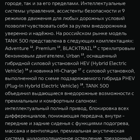
городе, так и за его пределами. Интеллектуальные
системы управления, ассистенты безопасности и 9
режимов движения для любых дорожных условий
позволят чувствовать себя за рулем внедорожника
уверенно и надёжно. На российском рынке модель
TANK 500 представлена в следующих комплектациях:
Adventure ¹², Premium ¹³, BLACKTRAIL ¹⁴ с трехлитровым
бензиновым двигателем, Urban ¹⁵, оснащенный
гибридной силовой установкой HEV (Hybrid Electric
Vehicle) ¹⁶ и новинка Hi-Charge ¹⁷ с силовой установкой,
выполненной по схеме подзаряжаемого гибрида PHEV
(Plug-in Hybrid Electric Vehicle) ¹⁸. TANK 500
объединил выдающиеся внедорожные возможности с
премиальным и комфортным салоном:
интеллектуальный полный привод, блокировка всех
дифференциалов, понижающая передача, внутри -
передние и задние сиденья с функциями подогрева,
массажа и вентиляции, премиальная акустическая
система, шумоизоляционное остекление, трехзонный