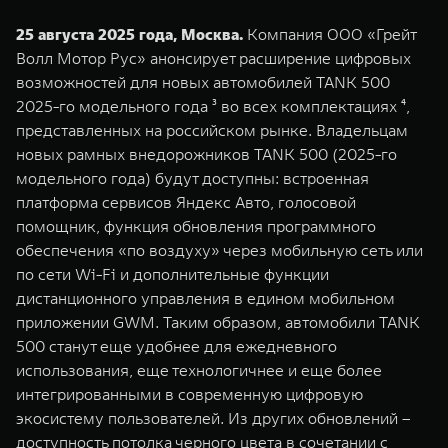
WEY 07
WEY 05
25 августа 2025 года, Москва.
Компания ООО «Грейт
Расширяя границы комфорта
Эстетика нов
Волл Мотор Рус» анонсирует расширение цифровых
от 6 149 000 ₽
от 5 699 0
возможностей для новых автомобилей TANK 500
2025-го модельного года ³ во всех комплектациях ⁴,
представленных на российском рынке. Владельцам
новых рамных внедорожников TANK 500 (2025-го
модельного года) будут доступны: встроенная
платформа сервисов Яндекс Авто, голосовой
помощник, функция обновления программного
обеспечения «по воздуху» через мобильную сеть или
по сети Wi-Fi и дополнительные функции
WEY 80
WEY 80 
дистанционного управления в едином мобильном
Масштаб возможностей
Масштаб воз
приложении GWM. Таким образом, автомобили TANK
от 6 449 000 ₽
от 8 099 
500 станут еще удобнее для ежедневного
использования, еще технологичнее и еще более
интегрированными в современную цифровую
экосистему пользователей. Из других обновлений –
доступность потолка черного цвета в сочетании с