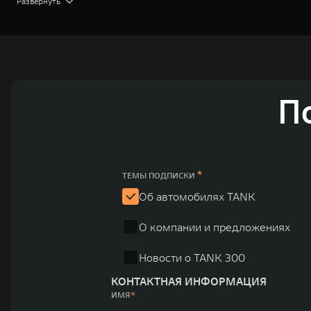
Развернуть
концерна GWM включает проектирование, исследования 
GWM сосредоточена на конструкторских разработках ав
технологическое преимущество GWM и позволяет созда
активный вклад в создание технологического ландшафт
автомобильных брендов GWM – интеллектуальных крос
П
электромобилей ORA, премиальных кроссоверов WEY, а
автомобилей в более чем 60 регионах мира. В состав х
продажи GWM превышают отметку в 1 млн автомобилей 
юаней (1,6 трлн рублей). С 1998 года Great Wall Moto
*
ТЕМЫ ПОДПИСКИ
систему исследований и разработок, включая центры в
Об автомобилях TANK
«14+5», которая включает 10 внутренних производствен
О компании и предложениях
автомобилей.
Новости о TANK 300
КОНТАКТНАЯ ИНФОРМАЦИЯ
ИМЯ