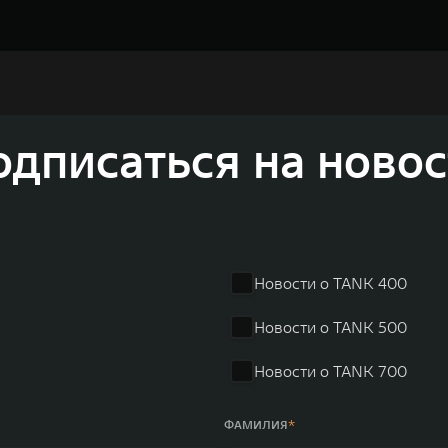
и разработки, производство, продажу и обслуживание авт
томобилей и силовых агрегатов, использующих альтернати
вать более экологичные, умные и безопасные продукты д
а автомобильной отрасли, в том числе посредством разра
соверов и внедорожников HAVAL, выносливых пикапов G
одписаться на новос
 также новый технологичный бренд SALOON – в совокупно
олдинга GWM входят 80 дочерних компаний, а штат включае
в год. По итогам 2021 года общая выручка компании увел
r занимает первое место по объёмам продаж пикапов в Кит
 России, Китае, Японии, США, Германии, Индии, Австрии и
Новости о TANK 400
ных комплексов и 4 зарубежных – в России, Таиланде, Бра
Новости о TANK 500
Новости о TANK 700
ФАМИЛИЯ