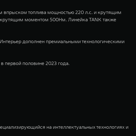
м впрыском топлива мощностью 220 л.с. и крутящим
 и крутящим моментом 500Нм. Линейка TANK также
. Интерьер дополнен премиальными технологическими
в первой половине 2023 года.
пециализирующийся на интеллектуальных технологиях и
03 и 2011 годах соответственно. Сфера деятельности