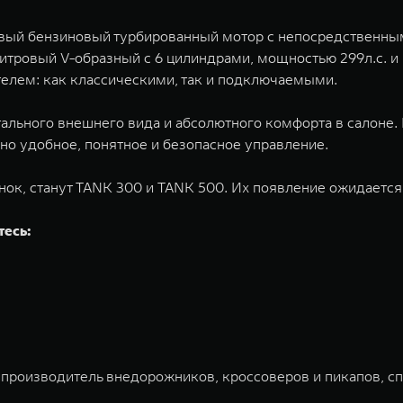
овый бензиновый турбированный мотор с непосредственны
 литровый V-образный с 6 цилиндрами, мощностью 299л.с.
елем: как классическими, так и подключаемыми.
ального внешнего вида и абсолютного комфорта в салоне
о удобное, понятное и безопасное управление.
к, станут TANK 300 и TANK 500. Их появление ожидается 
тесь:
 производитель внедорожников, кроссоверов и пикапов, с
ована на Гонконгской и Шанхайской фондовых биржах в 20