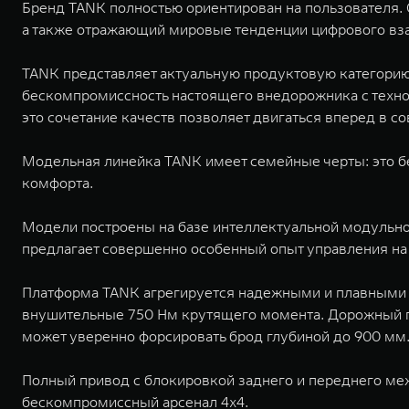
Бренд TANK полностью ориентирован на пользователя. 
а также отражающий мировые тенденции цифрового вз
TANK представляет актуальную продуктовую категорию
бескомпромиссность настоящего внедорожника с техно
это сочетание качеств позволяет двигаться вперед в с
Модельная линейка TANK имеет семейные черты: это 
комфорта.
Модели построены на базе интеллектуальной модульно
предлагает совершенно особенный опыт управления на
Платформа TANK агрегируется надежными и плавными 8
внушительные 750 Нм крутящего момента. Дорожный п
может уверенно форсировать брод глубиной до 900 мм
Полный привод c блокировкой заднего и переднего м
бескомпромиссный арсенал 4х4.