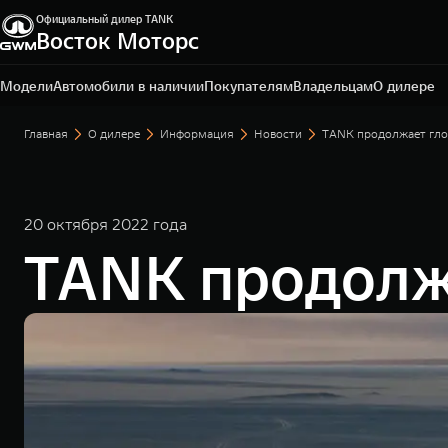
Официальный дилер TANK
Восток Моторс
Пермь, ш. Космонавтов, 328/1
+7 342 205-51-19
Модели
Автомобили в наличии
Покупателям
Владельцам
О дилере
Главная
О дилере
Информация
Новости
TANK продолжает гло
20 октября 2022 года
TANK продолж