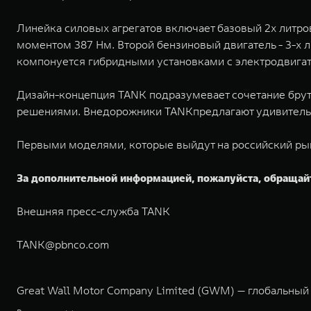
Линейка силовых агрегатов включает базовый 2х литр
моментом 387 Нм. Второй бензиновый двигатель - 3-х
компонуется гибридными установками с электродвигат
Дизайн-концепция TANK подразумевает сочетание брут
решениями. Внедорожники TANKпредлагают удивительн
Первыми моделями, которые выйдут на российский рыно
За дополнительной информацией, пожалуйста, обращай
Внешняя пресс-служба TANK
TANK@pbnco.com
Great Wall Motor Company Limited (GWM) — глобальный
экологичном производстве. Компания была зарегистрир