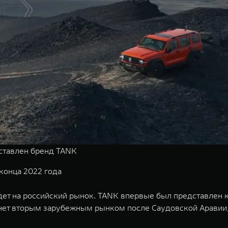
дставлен бренд TANK
 конца 2022 года
т на российский рынок. TANK впервые был представлен ко
анет вторым зарубежным рынком после Саудовской Аравии