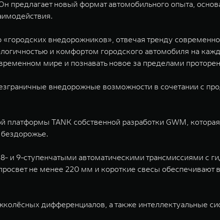
Он предлагает новый формат автомобильного опыта, основ
аимодействия.
 «городских внедорожников», отвечая тренду современно
логичностью и комфортом городского автомобиля на кажд
овременном мире и познавать новое за пределами проторен
безграничные внедорожные возможности в сочетании с п
й платформы TANK собственной разработки GWM, которая 
 бездорожье.
- и 9-ступенчатыми автоматическими трансмиссиями с г
росвет не менее 220 мм и короткие свесы обеспечивают
.
ежколёсных дифференциалов, а также интеллектуальные с