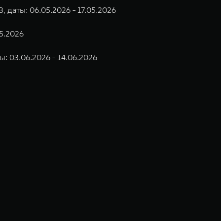
 даты: 06.05.2026 - 17.05.2026
05.2026
ы: 03.06.2026 - 14.06.2026
ьных технологиях и экологичном производстве. Компания была
оектирование, исследования и разработки, производство, продажу и
грегатов, использующих альтернативные источники энергии. Это
му миру. Компания вносит активный вклад в создание технологического