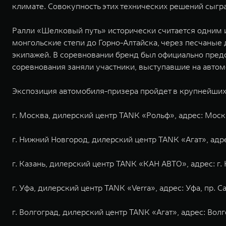
климате. Совокупность этих технических решений сыгр
Ралли «Шелковый путь» исторически считается одним и
монгольские степи до Горно-Алтайска, через песчаные
экипажей. В соревновании бренд был официально предс
соревнования заняли участники, выступавшие на авто
Экспозиция автомобиля-призера пройдет в крупнейших 
г. Москва, дилерский центр TANK «Рольф», адрес: Москв
г. Нижний Новгород, дилерский центр TANK «Агат», адрес
г. Казань, дилерский центр TANK «КАН АВТО», адрес: г. К
г. Уфа, дилерский центр TANK «Verra», адрес: Уфа, пр. С
г. Волгоград, дилерский центр TANK «Агат», адрес: Волг