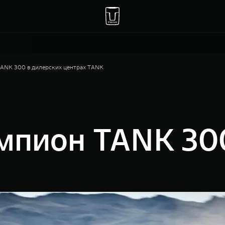
ANK 300 в дилерских центрах TANK
мпион TANK 300