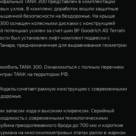
мфальный TANK 300 представлен в комплектации
евых узлов. В комплекс доработок вошли защитные
повышенной безопасности на бездорожье. На крыше
 300 оснащен колесными дисками с конструкцией
отенциал усилен за счет шин BF Goodrich All Terrain
ости был установлен лифт-комплект подвески с
Панара, предназначенная для выравнивания геометрии
омобиль TANK 300. Ознакомиться с полным перечнем
нтрах TANK на территории РФ.
 Модель сочетает рамную конструкцию с современными
здорожья.
ым запасом хода и высоким клиренсом. Серийный
оходимость с современными технологическими
лубина преодолеваемого брода до 700 мм и короткие
турмана на многокилометровых этапах ралли в жарком