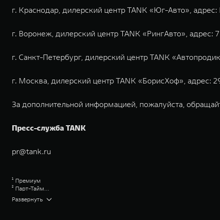
г. Краснодар, дилерский центр TANK «Юг-Авто», адрес: Р
г. Воронеж, дилерский центр TANK «РингАвто», адрес: 7
г. Санкт-Петербург, дилерский центр TANK «Автопродикс»
г. Москва, дилерский центр TANK «БорисХоф», адрес: 29 к
За дополнительной информацией, пожалуйста, обращай
Пресс-служба TANK
pr@tank.ru
¹ Премиум
² Парт-Тайм
³ Бедлок
Great Wall Motor Company Limited (GWM) — глобальный производитель в
Развернуть
⁴ БФ Гудрич Олл Террейн
зарегистрирована на Гонконгской и Шанхайской фондовых биржах в 2003 
⁵ Кей-Мэн
обслуживание автомобилей и запчастей. Значительная доля инвестиций 
⁶ Подробную информацию о датах проведения экспозиции можно уточнит
обеспечивает технологическое преимущество GWM и позволяет создавать