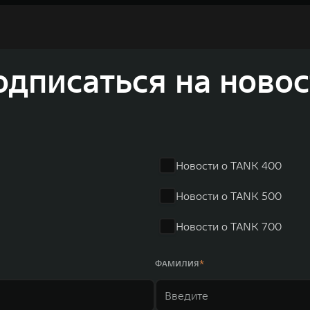
и собственных интеллектуальных платформ. Шесть автомобильных брендов G
лектромобилей ORA, премиальных кроссоверов WEY, а также новый технолог
динга GWM входят 80 дочерних компаний, а штат включает более 60 000 чело
личилась больше чем на 30% и составила 136,3 млрд юаней (1,6 трлн рублей).
ему исследований и разработок, включая центры в России, Китае, Японии, 
одписаться на новос
венных комплексов и 4 зарубежных – в России, Таиланде, Бразилии и Индии, 
Новости о TANK 400
Новости о TANK 500
Новости о TANK 700
ФАМИЛИЯ