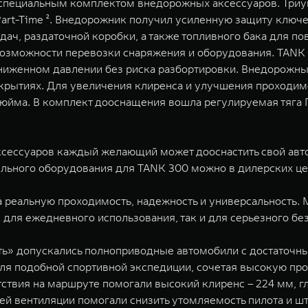
специальным комплектом внедорожных аксессуаров. Триу
rt-Time ². Внедорожник получил усиленную защиту ключ
едач, раздаточной коробки, а также топливного бака для 
озможности перевозки снаряжения и оборудования. TANK
иженном давлении без риска разбортировки. Внедорожный п
крытиях. Для увеличения клиренса и улучшения проходим
юйма. В комплект дооснащения вошла регулируемая тяга 
ксессуаров каждый желающий может дооснастить свой авт
ельного оборудования для TANK 300 можно в дилерских це
а реальную проходимость, надежность и универсальность.
 для ежедневного использования, так и для серьезного бе
уть» допускались полноприводные автомобили с достаточн
ля подобной спортивной экспедиции, сочетая высокую пр
твия на маршруте помогали высокий клиренс – 224 мм, г
ей вентиляции помогали снизить утомляемость пилота и ш