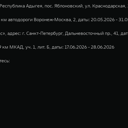
еспублика Адыгея, пос. Яблоновский, ул. Краснодарская, 3,
 км автодороги Воронеж-Москва, 2, даты: 20.05.2026 - 31.
, адрес: г. Санкт-Петербург, Дальневосточный пр., 41, дат
м МКАД, уч. 1, лит. Б, даты: 17.06.2026 - 28.06.2026
тесь:
недорожников, кроссоверов и пикапов, специализирующийся на интеллектуал
и 2011 годах соответственно. Сфера деятельности концерна GWM включает пр
GWM сосредоточена на конструкторских разработках автомобилей и силовых а
ь у официальных дилеров TANK
 более экологичные, умные и безопасные продукты для пользователей по все