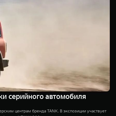
ки серийного автомобиля
ерским центрам бренда TANK. В экспозиции участвует