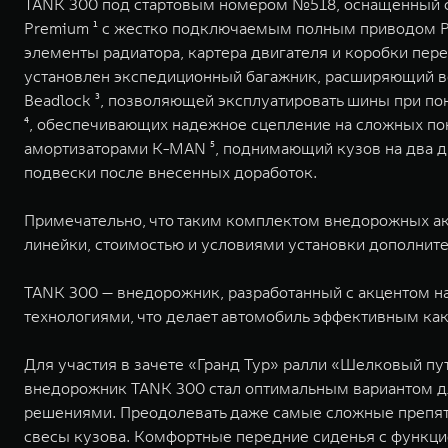
TANK 300 под стартовым номером №518, оснащенный 
Premium ¹ с жестко подключаемым полным приводом Pa
элементы радиатора, картера двигателя и коробки пер
установлен экспедиционный багажник, расширяющий в
Beadlock ³, позволяющей эксплуатировать шины при пон
⁴, обеспечивающих надежное сцепление на сложных по
амортизаторами K-MAN ⁵, поднимающий кузов на два д
подвески после внесенных доработок.
Примечательно, что таким комплектом внедорожных а
линейки, стоимостью и условиями установки дополнит
TANK 300 — внедорожник, разработанный с акцентом н
технологиями, что делает автомобиль эффективным как
Для участия в зачете «Гранд Тур» ралли «Шелковый п
внедорожник TANK 300 стал оптимальным вариантом д
решениями. Преодолевать даже самые сложные препятс
свесы кузова. Комфортные передние сиденья с функци