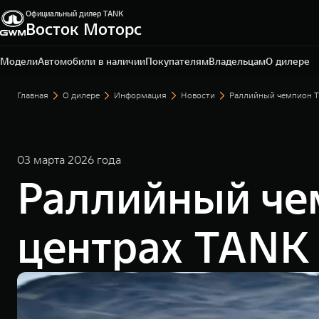
Официальный дилер TANK
Восток Моторс
Пермь, ш. Космонавтов, 328/1
+7 342 205-51-19
Модели
Автомобили в наличии
Покупателям
Владельцам
О дилере
Главная
О дилере
Информация
Новости
Раллийный чемпион T
03 марта 2026 года
Раллийный че
центрах TANK