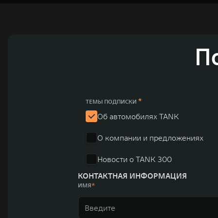
ландшафта автомобильной отрасли, в том числе посредством разработк
выносливых пикапов GWM Pickup, инновационных внедорожников TANK, э
и современных автомобилей в более чем 60 регионах мира. В состав хол
млн автомобилей в год. По итогам 2021 года общая выручка компании уве
пикапов в Китае. На сегодняшний день концерн GWM создал мировую сист
П
глобальную систему «14+5», которая включает 10 внутренних производст
*
ТЕМЫ ПОДПИСКИ
Об автомобилях TANK
О компании и предложениях
Новости о TANK 300
КОНТАКТНАЯ ИНФОРМАЦИЯ
ИМЯ