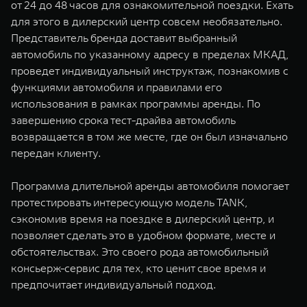
от 24 до 48 часов для ознакомительной поездки. Ехать
WEY 07
WEY 05
для этого в дилерский центр совсем необязательно.
Расширяя границы комфорта
Эстетика нов
Представитель бренда доставит выбранный
от 6 149 000 ₽
от 5 699 0
автомобиль по указанному адресу в пределах МКАД,
проведет индивидуальный инструктаж, познакомив с
функциями автомобиля и правилами его
использования в рамках программы аренды. По
завершению срока тест-драйва автомобиль
возвращается в том же месте, где он был изначально
передан клиенту.
Программа длительной аренды автомобиля помогает
WEY 80
WEY 80 
протестировать интересующую модель TANK,
Масштаб возможностей
Масштаб воз
сэкономив время на поездке в дилерский центр, и
от 6 449 000 ₽
от 8 099 
позволяет сделать это в удобном формате, месте и
обстоятельствах. Это своего рода автомобильный
консьерж-сервис для тех, кто ценит свое время и
предпочитает индивидуальный подход.