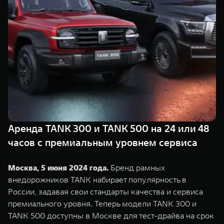
TANK Финансы
Сервис
Корпоративным клиентам
Специальные предложения
Моторные масла
TANK ФИНАНСЫ
TANK Кредит
ЦИФРОВЫЕ СЕРВИСЫ TANK
TANK Лизинг
Цифровые сервисы TANK
TANK 500
TANK 700
TANK Страхование
Подписки
Веди за собой
Сила признан
от 6 499 000 ₽
от 10 199 
Аренда TANK 300 и TANK 500 на 24 или 48
часов с премиальным уровнем сервиса
Москва, 5 июня 2024 года.
Бренд рамных
внедорожников TANK набирает популярность в
России, задавая свои стандарты качества и сервиса
премиального уровня. Теперь модели TANK 300 и
TANK 500 доступны в Москве для тест-драйва на срок