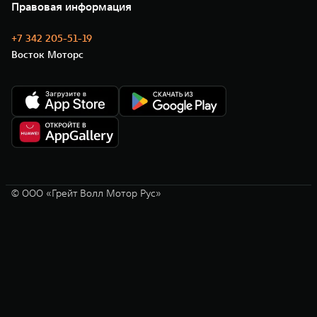
Новости
Правовая информация
Моторные масла
+7 342 205-51-19
Восток Моторс
© ООО «Грейт Волл Мотор Рус»