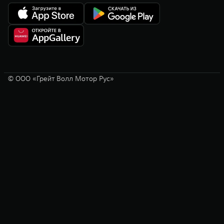
© ООО «Грейт Волл Мотор Рус»