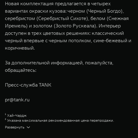
Новая комплектация предлагается в четырех
вариантах окраски кузова: черном (Черный Богдо),
серебристом (Серебристый Сихоте), белом (Снежная
Иремель) и золотом (Золото Рускеала). Интерьер
доступен в трех цветовых решениях: классический
черный впервые с черным потолком, сине-бежевый и
коричневый.
За дополнительной информацией, пожалуйста,
обращайтесь:
Пресс-служба TANK
pr@tank.ru
¹ Хай-Чардж
² Указана максимальная рекомендованная цена перепродажи.
Уточняйте актуальные розничные цены в салонах дилерских центров
Развернуть
TANK
³ Plug-in Hybrid Electric Vehicle (Плаг-ин Хайбрид Электрик Вехикл)