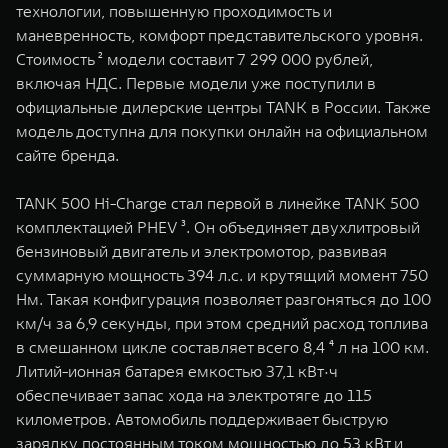
технологии, повышенную проходимость и
WEY 07
WEY 05
маневренность, комфорт представительского уровня.
Расширяя границы комфорта
Эстетика нов
Стоимость ² модели составит 7 299 000 рублей,
от 6 149 000 ₽
от 5 699 0
включая НДС. Первые модели уже поступили в
официальные дилерские центры TANK в России. Также
модель доступна для покупки онлайн на официальном
сайте бренда.
TANK 500 Hi-Charge стал первой в линейке TANK 500
комплектацией PHEV ³. Он объединяет двухлитровый
бензиновый двигатель и электромотор, развивая
суммарную мощность 394 л.с. и крутящий момент 750
WEY 80
WEY 80 
Нм. Такая конфигурация позволяет разгоняться до 100
Масштаб возможностей
Масштаб воз
км/ч за 6,9 секунды, при этом средний расход топлива
от 6 449 000 ₽
от 8 099 
в смешанном цикле составляет всего 8,4 ⁴ л на 100 км.
Литий-ионная батарея емкостью 37,1 кВт·ч
обеспечивает запас хода на электротяге до 115
километров. Автомобиль поддерживает быструю
зарядку постоянным током мощностью до 53 кВт и