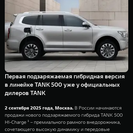
TANK Финансы
Сервис
Корпоративным клиентам
Специальные предложения
Моторные масла
TANK ФИНАНСЫ
TANK Кредит
ЦИФРОВЫЕ СЕРВИСЫ TANK
TANK Лизинг
Цифровые сервисы TANK
TANK 500
TANK 700
TANK Страхование
Подписки
Веди за собой
Сила признан
от 6 499 000 ₽
от 10 199 
Первая подзаряжаемая гибридная версия
в линейке TANK 500 уже у официальных
дилеров TANK
2 сентября 2025 года, Москва.
В России начинаются
продажи нового подзаряжаемого гибрида TANK 500
Hi-Charge ¹ – премиального рамного внедорожника,
сочетающего высокую динамику и передовые