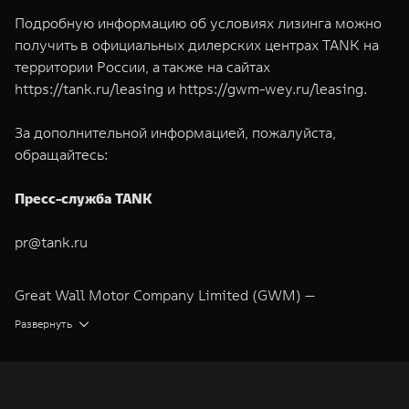
Подробную информацию об условиях лизинга можно
получить в официальных дилерских центрах TANK на
территории России, а также на сайтах
https://tank.ru/leasing
и
https://gwm-wey.ru/leasing
.
За дополнительной информацией, пожалуйста,
обращайтесь:
Пресс-служба TANK
pr@tank.ru
Great Wall Motor Company Limited (GWM) —
глобальный производитель внедорожников,
Развернуть
кроссоверов и пикапов, специализирующийся на
интеллектуальных технологиях и экологичном
производстве. Компания была зарегистрирована на