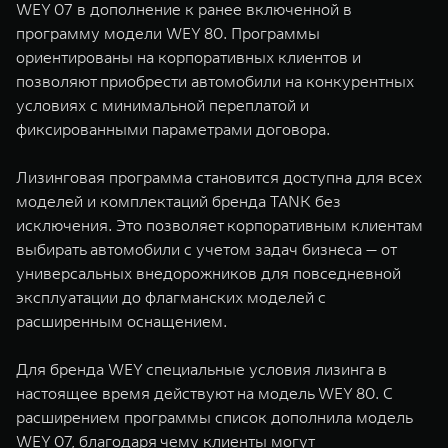
WEY 07 в дополнение к ранее включенной в
WEY 07
WEY 05
программу модели WEY 80. Программы
Расширяя границы комфорта
Эстетика нов
ориентированы на корпоративных клиентов и
от 6 149 000 ₽
от 5 699 0
позволяют приобрести автомобили на конкурентных
условиях с минимальной переплатой и
фиксированными параметрами договора.
Лизинговая программа становится доступна для всех
моделей и комплектаций бренда TANK без
исключения. Это позволяет корпоративным клиентам
выбирать автомобили с учетом задач бизнеса — от
универсальных внедорожников для повседневной
WEY 80
WEY 80 
эксплуатации до флагманских моделей с
Масштаб возможностей
Масштаб воз
расширенным оснащением.
от 6 449 000 ₽
от 8 099 
Для бренда WEY специальные условия лизинга в
настоящее время действуют на модель WEY 80. С
расширением программы список дополнила модель
WEY 07, благодаря чему клиенты могут