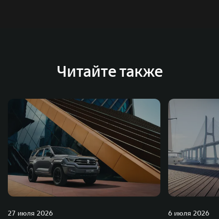
систему исследований и разработок, включая центры
в России, Китае, Японии, США, Германии, Индии,
Австрии и Южной Корее. Компания построила
глобальную систему «14+5», которая включает 10
внутренних производственных комплексов и 4
Читайте также
зарубежных – в России, Таиланде, Бразилии и Индии, а
также 5 предприятий по сборке автомобилей.
27 июля 2026
6 июля 2026