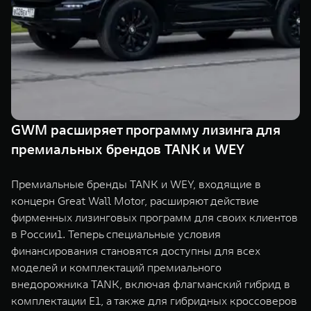
TANK Финансы
Сервис
Корпоративным клиентам
Специальные предложения
Моторные масла
TANK ФИНАНСЫ
TANK Кредит
ЦИФРОВЫЕ СЕРВИСЫ TANK
TANK Лизинг
Цифровые сервисы TANK
GWM расширяет программу лизинга для
TANK 500
TANK 700
премиальных брендов TANK и WEY
TANK Страхование
Подписки
Веди за собой
Сила признан
от 6 499 000 ₽
от 10 199 
Премиальные бренды TANK и WEY, входящие в
концерн Great Wall Motor, расширяют действие
фирменных лизинговых программ для своих клиентов
в России1. Теперь специальные условия
финансирования становятся доступны для всех
моделей и комплектаций премиального
внедорожника TANK, включая флагманский гибрид в
комплектации E1, а также для гибридных кроссоверов