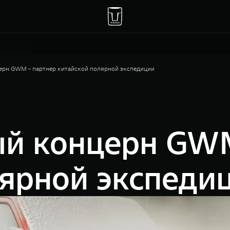
рн GWM - партнер китайской полярной экспедиции
й концерн GWM
лярной экспеди