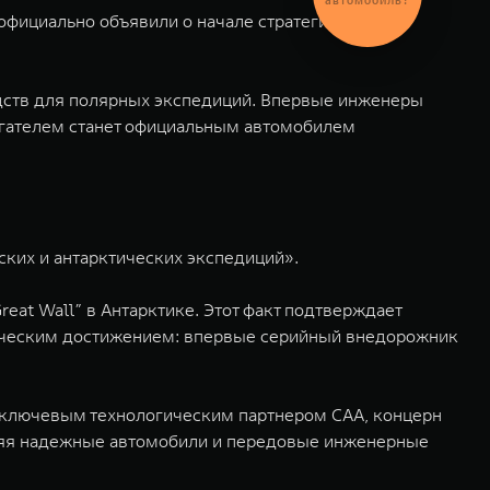
автомобиль?
 официально объявили о начале стратегического
редств для полярных экспедиций. Впервые инженеры
игателем станет официальным автомобилем
ких и антарктических экспедиций».
at Wall” в Антарктике. Этот факт подтверждает
рическим достижением: впервые серийный внедорожник
 ключевым технологическим партнером CAA, концерн
вляя надежные автомобили и передовые инженерные