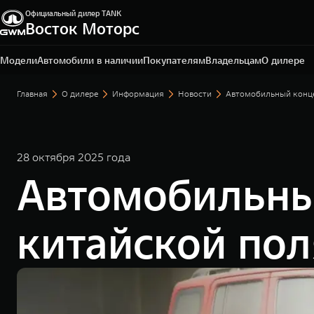
Официальный дилер TANK
Восток Моторс
Пермь, ш. Космонавтов, 328/1
+7 342 205-51-19
Модели
Автомобили в наличии
Покупателям
Владельцам
О дилере
Главная
О дилере
Информация
Новости
Автомобильный конце
28 октября 2025 года
Автомобильны
китайской по