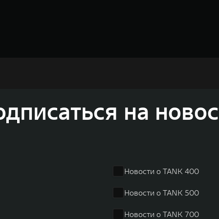
недорожников, кроссоверов и пикапов, специализирующийся на интеллектуал
и 2011 годах соответственно. Сфера деятельности концерна GWM включает пр
GWM сосредоточена на конструкторских разработках автомобилей и силовых а
 более экологичные, умные и безопасные продукты для пользователей по все
и собственных интеллектуальных платформ. Шесть автомобильных брендов G
лектромобилей ORA, премиальных кроссоверов WEY, а также новый технолог
динга GWM входят 80 дочерних компаний, а штат включает более 60 000 чело
личилась больше чем на 30% и составила 136,3 млрд юаней (1,6 трлн рублей).
одписаться на новос
ему исследований и разработок, включая центры в России, Китае, Японии, 
венных комплексов и 4 зарубежных – в России, Таиланде, Бразилии и Индии, 
Новости о TANK 400
Новости о TANK 500
Новости о TANK 700