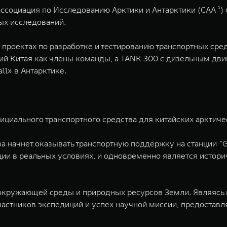
ассоциация по Исследованию Арктики и Антарктики (CAA ¹)
ых исследований.
в проектах по разработке и тестированию транспортных с
ий Китая как члены команды, а TANK 300 с дизельным дв
ll» в Антарктике.
у
иального транспортного средства для китайских арктичес
начнет оказывать транспортную поддержку на станции “Gre
ии в реальных условиях, и одновременно является исто
 окружающей среды и природных ресурсов Земли. Являясь
частников экспедиций и успех научной миссии, предоста