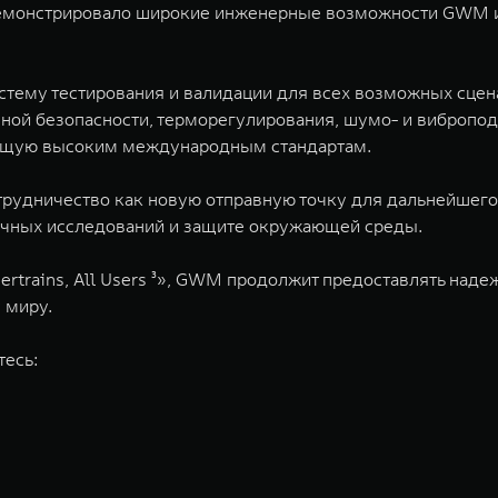
одемонстрировало широкие инженерные возможности GWM 
тему тестирования и валидации для всех возможных сцен
вной безопасности, терморегулирования, шумо- и вибропод
ующую высоким международным стандартам.
трудничество как новую отправную точку для дальнейшег
учных исследований и защите окружающей среды.
owertrains, All Users ³», GWM продолжит предоставлять на
 миру.
тесь: