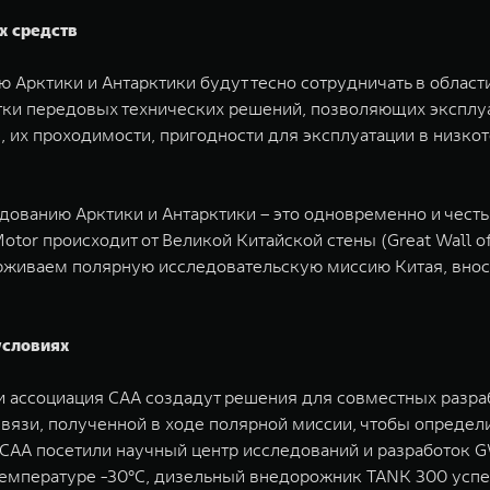
х средств
Арктики и Антарктики будут тесно сотрудничать в области
ки передовых технических решений, позволяющих эксплуа
 их проходимости, пригодности для эксплуатации в низко
ованию Арктики и Антарктики – это одновременно и честь,
tor происходит от Великой Китайской стены (Great Wall of
ддерживаем полярную исследовательскую миссию Китая, вно
условиях
и ассоциация CAA создадут решения для совместных разр
 связи, полученной в ходе полярной миссии, чтобы опреде
 CAA посетили научный центр исследований и разработок
температуре -30°C, дизельный внедорожник TANK 300 усп