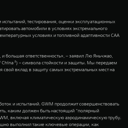
 испытаний, тестирования, оценки эксплуатационных
тировать автомобили в условиях экстремального
температурных условиях и топливной адаптивности CAA
 и большая ответственность», – заявил Лю Яньчжао,
 China ²) – символа стойкости и защиты. Мы передаем
ся свой вклад в защиту самых экстремальных мест на
аботок и испытаний. GWM продолжит совершенствовать
лить, каким должен быть настоящий “полярный
 GWM, включая климатическую аэродинамическую трубу.
ешно выполнил такие ключевые операции, как