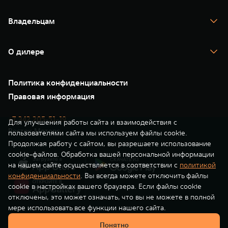
TANK 700
WEY 80
WEY 80 Лаундж
Спецпредложения
Тест-драйв
Масштаб возможностей
Масштаб возможностей
Владельцам
TANK Финансы
от 6 449 000 ₽
от 8 099 000 ₽
TANK Кредит
Гарантия
TANK Лизинг
Помощь на дороге
Корпоративным клиентам
О дилере
Новые цифровые сервисы TANK
Зарядные станции
Подписки
О нас
Специальные предложения
35 лет GWM
Сервис
Политика конфиденциальности
GWM ТЕХ ДЕНЬ
Нулевое ТО
Новости
Правовая информация
Моторные масла
+7 342 205-51-19
Для улучшения работы сайта и взаимодействия с
Восток Моторс
пользователями сайта мы используем файлы cookie.
Продолжая работу с сайтом, вы разрешаете использование
cookie-файлов. Обработка вашей персональной информации
на нашем сайте осуществляется в соответствии с
политикой
конфиденциальности
. Вы всегда можете отключить файлы
cookie в настройках вашего браузера. Если файлы cookie
отключены, это может означать, что вы не можете в полной
мере использовать все функции нашего сайта.
Понятно