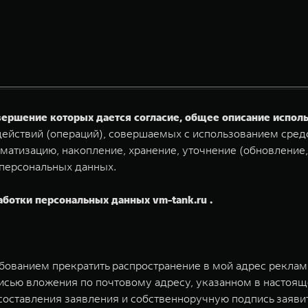
овершение которых дается согласие, общее описание испо
ействий (операций), совершаемых с использованием средс
матизацию, накопление, хранение, уточнение (обновление,
 персональных данных.
аботки персональных данных vm-tank.ru .
ебованием прекратить распространение в мой адрес рекла
исью вложения по почтовому адресу, указанном в настоящ
у составления заявления и собственноручную подпись заяв