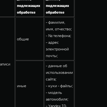
подлежащих
подлежащих
обработке
обработке
- фамилия,
имя, отчество;
- № телефона;
общие
- адрес
электронной
почты;
записи
- данные об
использовании
сайта;
иные
- куки - файлы;
- модель
автомобиля;
- Yandex ID.