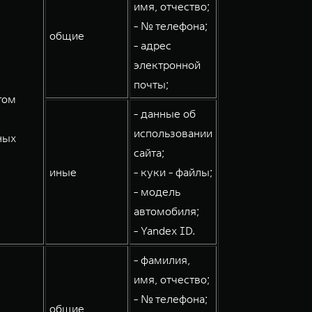
имя, отчество;
- № телефона;
общие
- адрес
электронной
почты;
том
- данные об
использовании
ных
сайта;
иные
- куки - файлы;
- модель
автомобиля;
- Yandex ID.
- фамилия,
имя, отчество;
- № телефона;
общие