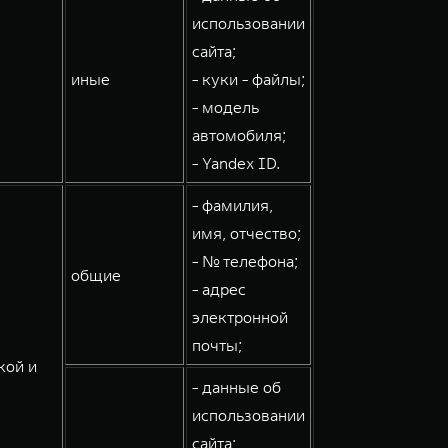
использовании
сайта;
иные
- куки - файлы;
- модель
автомобиля;
- Yandex ID.
- фамилия,
имя, отчество;
- № телефона;
общие
- адрес
электронной
почты;
кой и
- данные об
использовании
сайта;