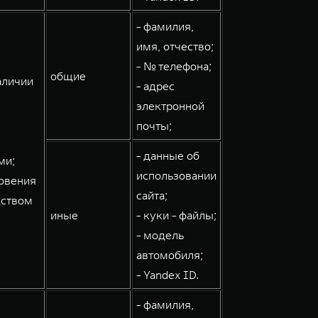
- фамилия,
имя, отчество;
- № телефона;
общие
аличии
- адрес
электронной
почты;
- данные об
ми;
использовании
овения
сайта;
дством
иные
- куки - файлы;
- модель
автомобиля;
- Yandex ID.
- фамилия,