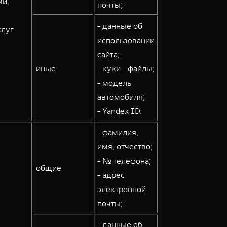
ми,
почты;
- данные об
слуг
использовании
сайта;
иные
- куки - файлы;
- модель
автомобиля;
- Yandex ID.
- фамилия,
имя, отчество;
- № телефона;
общие
- адрес
электронной
почты;
- данные об