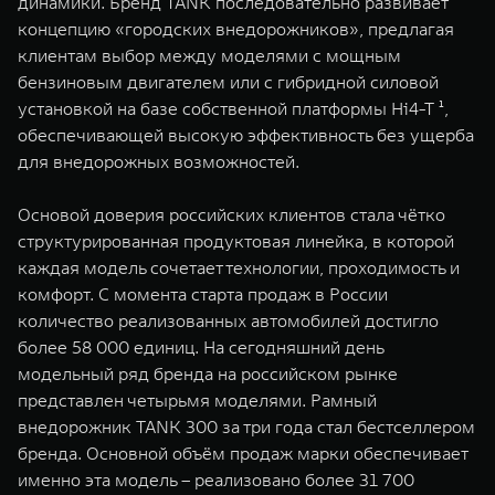
динамики. Бренд TANK последовательно развивает
WEY 80
WEY 80 Лаундж
концепцию «городских внедорожников», предлагая
Масштаб возможностей
Масштаб возможностей
клиентам выбор между моделями с мощным
от 6 449 000 ₽
от 8 099 000 ₽
бензиновым двигателем или с гибридной силовой
установкой на базе собственной платформы Hi4-T ¹,
обеспечивающей высокую эффективность без ущерба
для внедорожных возможностей.
Основой доверия российских клиентов стала чётко
структурированная продуктовая линейка, в которой
каждая модель сочетает технологии, проходимость и
комфорт. С момента старта продаж в России
количество реализованных автомобилей достигло
более 58 000 единиц. На сегодняшний день
модельный ряд бренда на российском рынке
представлен четырьмя моделями. Рамный
внедорожник TANK 300 за три года стал бестселлером
бренда. Основной объём продаж марки обеспечивает
именно эта модель – реализовано более 31 700