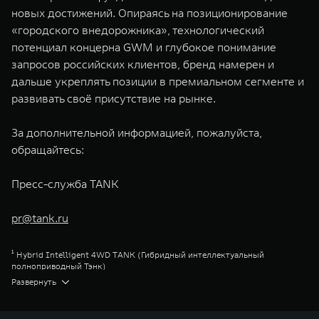
новых достижений. Опираясь на позиционирование
«городского внедорожника», технологический
потенциал концерна GWM и глубокое понимание
запросов российских клиентов, бренд намерен и
дальше укреплять позиции в премиальном сегменте и
развивать своё присутствие на рынке.
За дополнительной информацией, пожалуйста,
обращайтесь:
Пресс-служба TANK
pr@tank.ru
¹ Hybrid Intelligent 4WD TANK (Гибридный интеллектуальный
полноприводный Тэнк)
² Продажи за период Март 2023 г. – Ноябрь 2025 г.
Развернуть
³ Сити Премиум
⁴ Сити Эдвенчер
⁵ Парт-Тайм