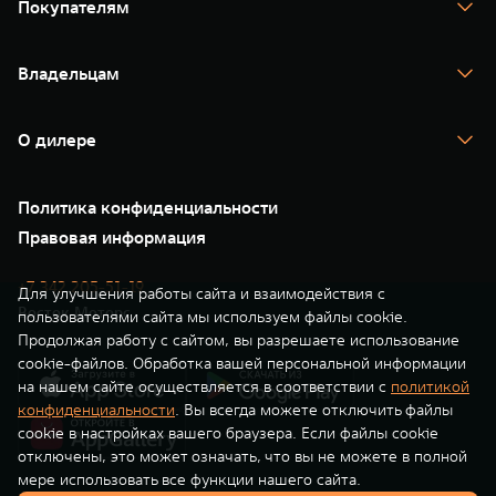
Покупателям
TANK 500
TANK 700
Спецпредложения
Тест-драйв
Владельцам
TANK Финансы
TANK Кредит
Гарантия
TANK Лизинг
Помощь на дороге
Корпоративным клиентам
О дилере
Новые цифровые сервисы TANK
Зарядные станции
Подписки
О нас
Специальные предложения
35 лет GWM
Сервис
Политика конфиденциальности
GWM ТЕХ ДЕНЬ
Нулевое ТО
Новости
Правовая информация
Моторные масла
+7 342 205-51-19
Для улучшения работы сайта и взаимодействия с
Восток Моторс
пользователями сайта мы используем файлы cookie.
Продолжая работу с сайтом, вы разрешаете использование
cookie-файлов. Обработка вашей персональной информации
на нашем сайте осуществляется в соответствии с
политикой
конфиденциальности
. Вы всегда можете отключить файлы
cookie в настройках вашего браузера. Если файлы cookie
отключены, это может означать, что вы не можете в полной
мере использовать все функции нашего сайта.