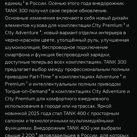
единиц ² в России. Осенью этого года внедорожник
TANK 300 получил свое первое обновление.
Основные изменения включают в себя новый дизайн
элементов кузова для комплектации City Premium ³ и
City Adventure ⁴, новый вариант отделки интерьера в
черно-красном цвете, утолщённый руль, улучшенная
шумоизоляция, беспроводное подключение
смартфона и функция беспроводной зарядки,
доступные теперь во всех комплектациях. TANK 300
предлагает выбор между профессиональным полным
приводом Part-Time ⁵ в комплектациях Adventure ⁶ и
Premium ⁷ и интеллектуальным полным приводом
Torque-on-Demand ⁸ в комплектациях City Adventure и
City Premium для комфортного ежедневного
использования в городе или на трассах. Яркой
новинкой 2025 года стал TANK 400 с просторным
салоном и технологичными мультимедийными
функциями. Внедорожник TANK 400 уже выбрали
свыше 2 200 ⁹ автовладельцев в России, для которых