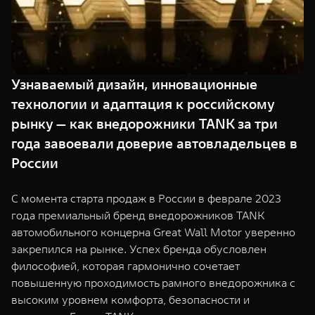
TANK Финансы
Сервис
Корпоративным клиентам
Специальные предложения
TANK 500
TANK 700
Моторные масла
Веди за собой
Сила признания
TANK ФИНАНСЫ
от 6 499 000 ₽
от 10 199 000 ₽
Узнаваемый дизайн, инновационные
TANK Кредит
ЦИФРОВЫЕ СЕРВИСЫ TANK
технологии и адаптация к российскому
рынку — как внедорожники TANK за три
TANK Лизинг
Цифровые сервисы TANK
года завоевали доверие автовладельцев в
TANK Страхование
Подписки
России
WEY 07
WEY 05
С момента старта продаж в России в феврале 2023
Расширяя границы комфорта
Эстетика нового времени
года премиальный бренд внедорожников TANK
от 6 149 000 ₽
от 5 699 000 ₽
автомобильного концерна Great Wall Motor уверенно
закрепился на рынке. Успех бренда обусловлен
философией, которая гармонично сочетает
повышенную проходимость рамного внедорожника с
высоким уровнем комфорта, безопасности и