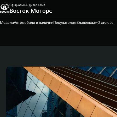
Официальный дилер TANK
Восток Моторс
Пермь, ш. Космонавтов, 328/1
+7 342 205-51-19
Модели
Автомобили в наличии
Покупателям
Владельцам
О дилере