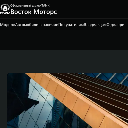
Официальный дилер TANK
Восток Моторс
Пермь, ш. Космонавтов, 328/1
+7 342 205-51-19
Модели
Автомобили в наличии
Покупателям
Владельцам
О дилере