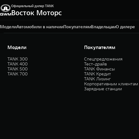
Официальный дилер TANK
Восток Моторс
Пермь, ш. Космонавтов, 328/1
+7 342 205-51-19
Модели
Автомобили в наличии
Покупателям
Владельцам
О дилере
Модели
Покупателям
TANK 300
Спецпредложения
TANK 400
Тест-драйв
TANK 500
TANK Финансы
TANK 700
TANK Кредит
TANK Лизинг
Корпоративным клиентам
Зарядные станции