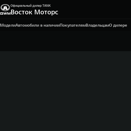
Официальный дилер TANK
Восток Моторс
Пермь, ш. Космонавтов, 328/1
+7 342 205-51-19
Модели
Автомобили в наличии
Покупателям
Владельцам
О дилере