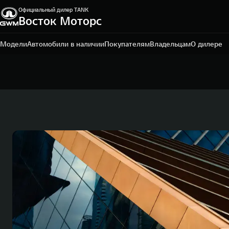
Официальный дилер TANK
Восток Моторс
Пермь, ш. Космонавтов, 328/1
+7 342 205-51-19
Модели
Автомобили в наличии
Покупателям
Владельцам
О дилере